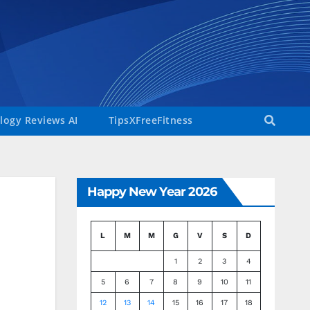
ogy Reviews AI
TipsXFreeFitness
Happy New Year 2026
L
M
M
G
V
S
D
1
2
3
4
5
6
7
8
9
10
11
12
13
14
15
16
17
18