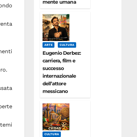
mente umana
mondo
venta
ARTE
CULTURA
menti
Eugenio Derbez:
carriera, film e
successo
ro.
internazionale
dell’attore
ssata
messicano
perte
stemi
CULTURA