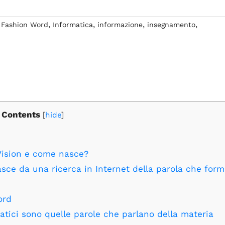
,
,
,
,
,
Fashion Word
Informatica
informazione
insegnamento
Contents
[
hide
]
 Vision e come nasce?
asce da una ricerca in Internet della parola che forma
ord
atici sono quelle parole che parlano della materia