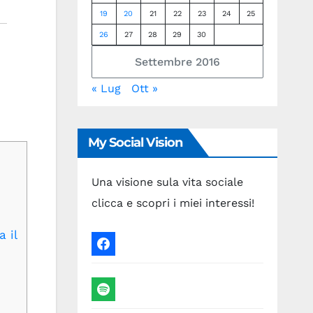
19
20
21
22
23
24
25
26
27
28
29
30
Settembre 2016
« Lug
Ott »
My Social Vision
Una visione sula vita sociale
clicca e scopri i miei interessi!
 il
facebook
spotify