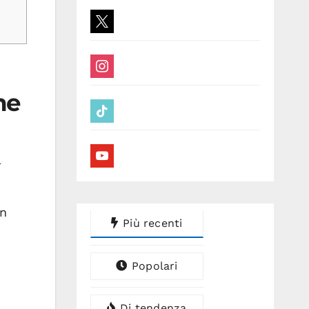
x
instagram
me
tiktok
youtube
l
un
Più recenti
Popolari
Di tendenza