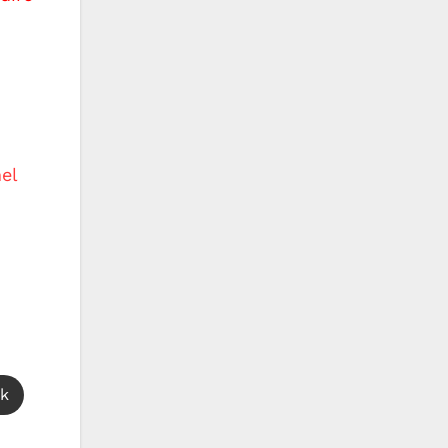
el
nk