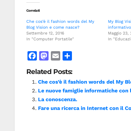
Correlati
Che cos’è il fashion words del My
My Blog Visi
Blog Vision e come nasce?
informativo
Settembre 12, 2016
Maggio 23, 
In "Computer Portatile"
In "Educazi
F
M
E
C
a
a
m
o
Related Posts:
c
st
ai
n
e
o
l
di
Che cos’è il fashion words del My B
Le nuove famiglie informatiche con 
b
d
vi
La conoscenza.
o
o
di
Fare una ricerca in Internet con il 
o
n
k