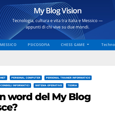
My Blog Vision
Tecnologia, cultura e vita tra Italia e Messico —
appunti di chi vive su due mondi.
MESSICO
PSICOSOFIA
CHESS GAME
Technol
RNET
PERSONAL COMPUTER
PERSONAL TRAINER INFORMATICO
E CONSIGLI INFORMATICI
SISTEMA OPERATIVO
TEORIA
ion word del My Blog
sce?