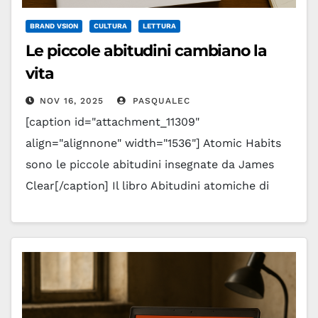
BRAND VSION
CULTURA
LETTURA
Le piccole abitudini cambiano la
vita
NOV 16, 2025
PASQUALEC
[caption id="attachment_11309"
align="alignnone" width="1536"] Atomic Habits
sono le piccole abitudini insegnate da James
Clear[/caption] Il libro Abitudini atomiche di
James Clear è diventato uno dei testi più
influenti al mondo…
Leggi tutto