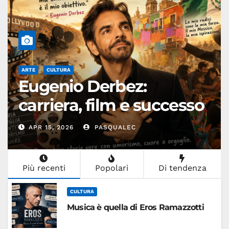
CULTURA
Città del Messico: dove il
cuore del passato batte
nel presente
APR 1, 2026
PASQUALEC
Più recenti
Popolari
Di tendenza
CULTURA
Musica è quella di Eros Ramazzotti