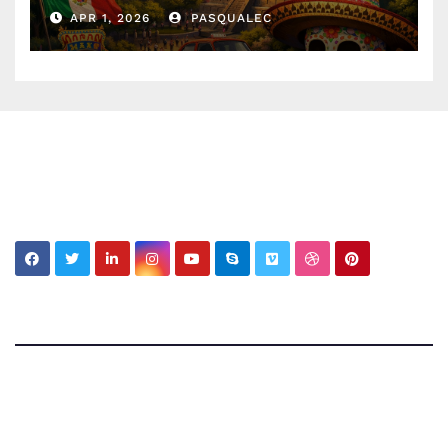
presente
APR 1, 2026
PASQUALEC
My MBV Social Network
My Blog Vision