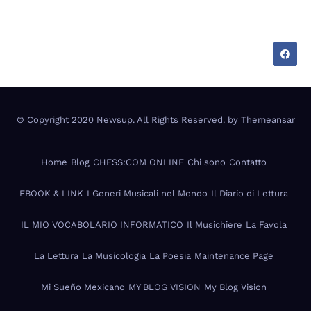
Tecnologia, cultura e vita tra Italia e Messico —
appunti di chi vive su due mondi.
© Copyright 2020 Newsup. All Rights Reserved. by
Themeansar
Home
Blog
CHESS:COM ONLINE
Chi sono
Contatto
EBOOK & LINK
I Generi Musicali nel Mondo
Il Diario di Lettura
IL MIO VOCABOLARIO INFORMATICO
Il Musichiere
La Favola
La Lettura
La Musicologia
La Poesia
Maintenance Page
Mi Sueño Mexicano
MY BLOG VISION
My Blog Vision