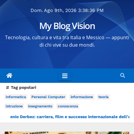
Salta
Dom. Ago 9th, 2026
3:38:39 PM
al
contenuto
My Blog Vision
Tecnologia, cultura e vita tra Italia e Messico — appunti
di chi vive su due mondi.
Tag popolari
Informatica
Personal Computer
informazione
teoria
Istruzione
insegnamento
conoscenza
, film e successo internazionale dell’attore messicano
Città