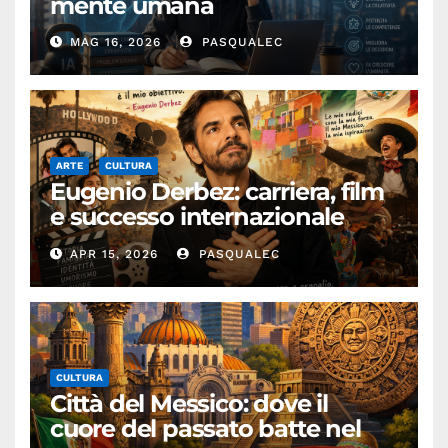
mente umana
MAG 16, 2026
PASQUALEC
ARTE
CULTURA
Eugenio Derbez: carriera, film
e successo internazionale
dell’attore messicano
APR 15, 2026
PASQUALEC
CULTURA
Città del Messico: dove il
cuore del passato batte nel