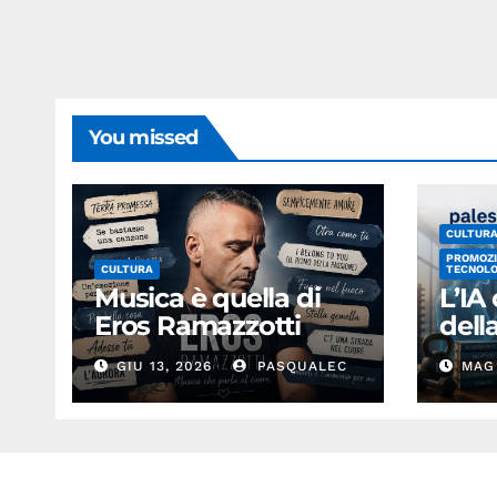
You missed
CULTUR
PROMOZI
CULTURA
TECNOLO
Musica è quella di
L’IA
Eros Ramazzotti
del
GIU 13, 2026
PASQUALEC
MAG 