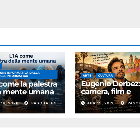
A
ONE INFORMATIVA DALLA
ARTE
CULTURA
GIA INFORMATICA
Eugenio Derbez
 come la palestra
carriera, film e
la mente umana
successo
16, 2026
PASQUALEC
APR 15, 2026
PASQ
internazionale
dell’attore
messicano