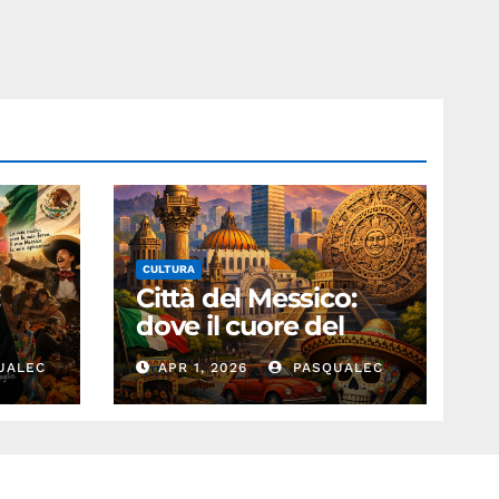
CULTURA
:
Città del Messico:
dove il cuore del
passato batte nel
UALEC
APR 1, 2026
PASQUALEC
presente