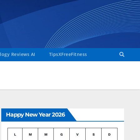
ogy Reviews AI
TipsXFreeFitness
Happy New Year 2026
L
M
M
G
V
S
D