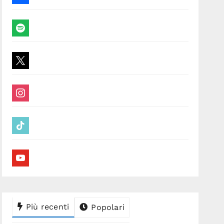
spotify
x
instagram
tiktok
youtube
Più recenti
Popolari