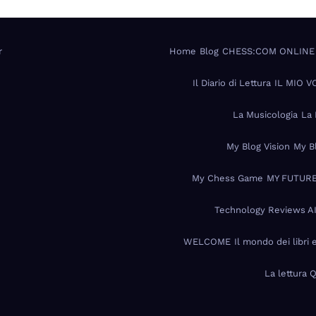
r
Home
Blog
CHESS:COM ONLINE
Il Diario di Lettura
IL MIO 
La Musicologia
La 
My Blog Vision
My B
My Chess Game
MY FUTURE
Technology Reviews A
WELCOME
Il mondo dei libri 
La lettura 