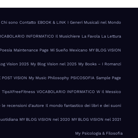
Chi sono
Contatto
EBOOK & LINK
I Generi Musicali nel Mondo
VOCABOLARIO INFORMATICO
Il Musichiere
La Favola
La Lettura
Poesia
Maintenance Page
Mi Sueño Mexicano
MY BLOG VISION
log Vision 2025
My Blog Vision nel 2025
My Books – I Romanzi
 POST VISION
My Music Philosophy
PSICOSOFIA
Sample Page
I
TipsXFreeFitness
VOCABOLARIO INFORMATICO
W Il Messico
e le recensioni d'autore
Il mondo fantastico dei libri e dei suoni
Quotidiana
MY BLOG VISION nel 2020
MY BLOG VISION nel 2021
My Psicologia & Filosofia