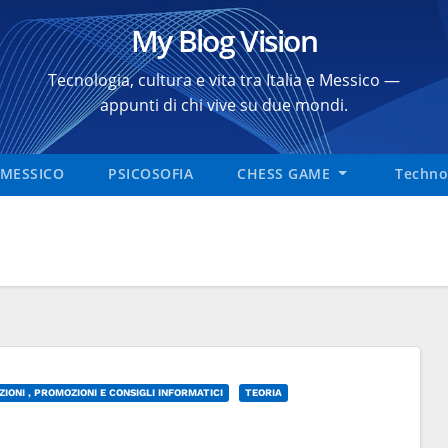
My Blog Vision
Tecnologia, cultura e vita tra Italia e Messico —
appunti di chi vive su due mondi.
MESSICO
PSICOSOFIA
CHESS GAME
Technol
UZIONI , PROMOZIONI E CONSIGLI INFORMATICI
TEORIA