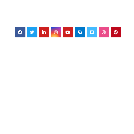
My MBV Social Network
My Blo
Vision
Tecnologia, cultura e vita tra Italia e Messico — ap
mondi.