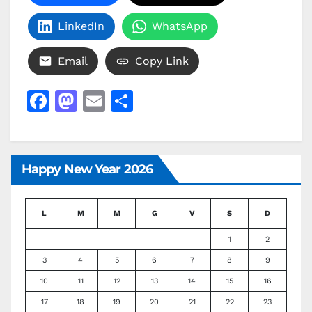
LinkedIn
WhatsApp
Email
Copy Link
F
M
E
C
a
a
m
o
c
st
ai
n
e
o
l
di
Happy New Year 2026
b
d
vi
o
o
di
L
M
M
G
V
S
D
o
n
1
2
k
3
4
5
6
7
8
9
10
11
12
13
14
15
16
17
18
19
20
21
22
23