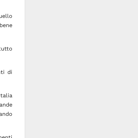
uello
 bene
tutto
ti di
talia
ande
dando
menti