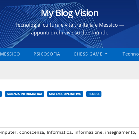
My Blog Vision
Tecnologia, cultura e vita tra Italia e Messico —
appunti di chi vive su due mondi.
MESSICO
PSICOSOFIA
CHESS GAME
Technol
SCIENZA INFROMATICA
SISTEMA OPERATIVO
TEORIA
,
,
,
,
,
omputer
conoscenza
Informatica
informazione
insegnamento