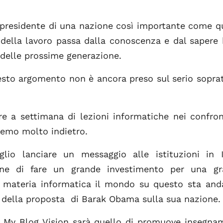
presidente di una nazione così importante come q
o della lavoro passa dalla conoscenza e dal sapere
 delle prossime generazione.
uesto argomento non è ancora preso sul serio sopra
e a settimana di lezioni informatiche nei confron
remo molto indietro.
io lanciare un messaggio alle istituzioni in I
one di fare un grande investimento per una gr
a materia informatica il mondo su questo sta an
o della proposta di Barak Obama sulla sua nazione.
el My Blog Vision sarà quello di promuove insegna