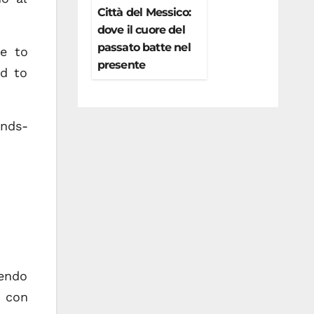
Città del Messico:
dove il cuore del
passato batte nel
ve to
presente
ed to
ands-
cendo
, con