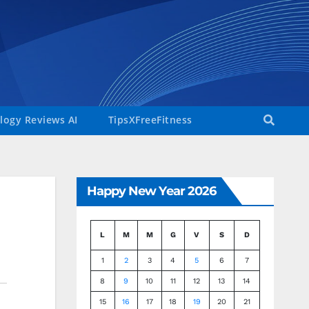
ogy Reviews AI
TipsXFreeFitness
Happy New Year 2026
L
M
M
G
V
S
D
1
2
3
4
5
6
7
8
9
10
11
12
13
14
15
16
17
18
19
20
21