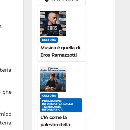
a
CULTURA
Musica è quella di
Eros Ramazzotti
teria
e che
CULTURA
PROMOZIONE
INFORMATIVA DALLA
TECNOLOGIA
INFORMATICA
omico
L’IA come la
teria
palestra della