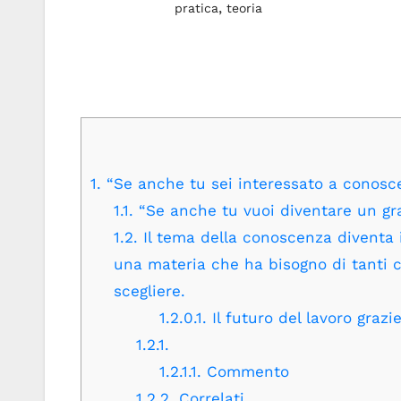
,
pratica
teoria
1.
“Se anche tu sei interessato a conosc
1.1.
“Se anche tu vuoi diventare un gr
1.2.
Il tema della conoscenza diventa 
una materia che ha bisogno di tanti 
scegliere.
1.2.0.1.
Il futuro del lavoro grazi
1.2.1.
1.2.1.1.
Commento
1.2.2.
Correlati