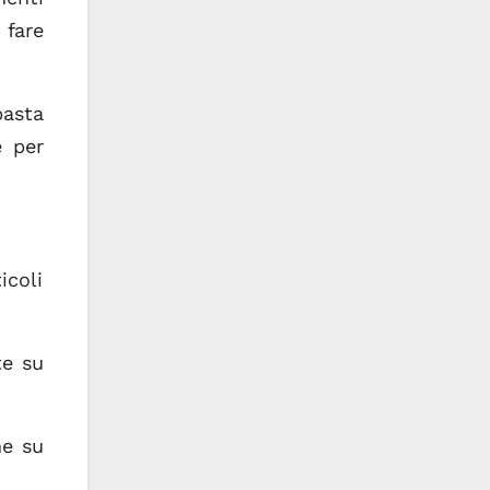
 fare
basta
e per
icoli
te su
me su