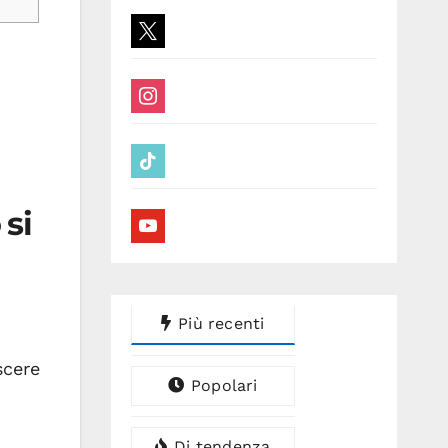
x
instagram
tiktok
si
youtube
Più recenti
cere
Popolari
Di tendenza