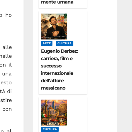
mente umana
io ho
ARTE
CULTURA
 alle
Eugenio Derbez:
nelle
carriera, film e
on il
successo
internazionale
 una
dell’attore
uesto
messicano
tà di
tire
a con
CULTURA
no al