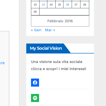
22
23
24
25
26
27
28
29
Febbraio 2016
« Gen
Mar »
My Social Vision
Una visione sula vita sociale
are
clicca e scopri i miei interessi!
facebook
spotify