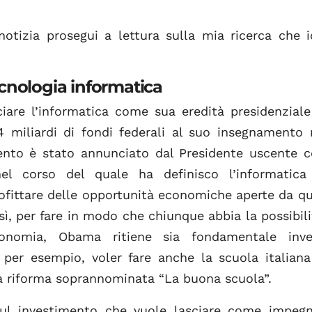
notizia prosegui a lettura sulla mia ricerca che 
tecnologia informatica
are l’informatica come sua eredità presidenziale
 4 miliardi di fondi federali al suo insegnamento 
ento è stato annunciato dal Presidente uscente c
el corso del quale ha definisco l’informatica
ofittare delle opportunità economiche aperte da q
ì, per fare in modo che chiunque abbia la possibili
nomia, Obama ritiene sia fondamentale inves
, per esempio, voler fare anche la scuola italian
la riforma soprannominata “La buona scuola”.
 sul investimento che vuole lasciare come impeg