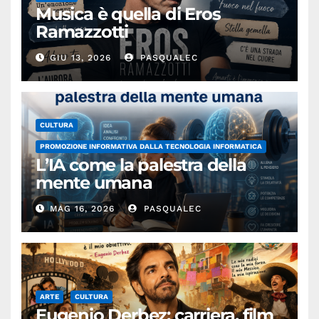
Musica è quella di Eros
Ramazzotti
GIU 13, 2026
PASQUALEC
CULTURA
PROMOZIONE INFORMATIVA DALLA TECNOLOGIA INFORMATICA
L’IA come la palestra della
mente umana
MAG 16, 2026
PASQUALEC
ARTE
CULTURA
Eugenio Derbez: carriera, film