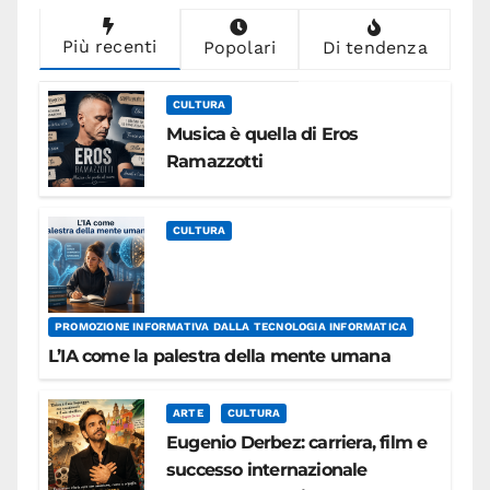
Più recenti
Popolari
Di tendenza
CULTURA
Musica è quella di Eros
Ramazzotti
CULTURA
PROMOZIONE INFORMATIVA DALLA TECNOLOGIA INFORMATICA
L’IA come la palestra della mente umana
ARTE
CULTURA
Eugenio Derbez: carriera, film e
successo internazionale