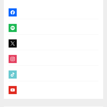
facebook
spotify
x
instagram
tiktok
youtube