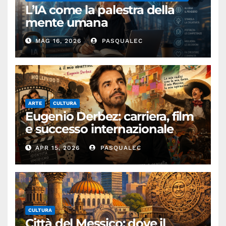
L’IA come la palestra della
mente umana
MAG 16, 2026
PASQUALEC
ARTE
CULTURA
Eugenio Derbez: carriera, film
e successo internazionale
dell’attore messicano
APR 15, 2026
PASQUALEC
CULTURA
Città del Messico: dove il