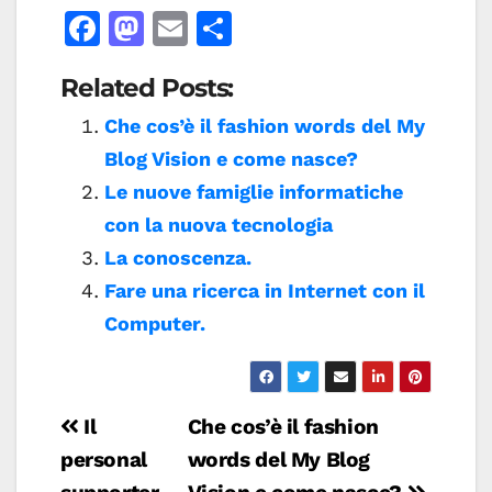
F
M
E
C
a
a
m
o
Related Posts:
c
st
ai
n
e
o
l
di
Che cos’è il fashion words del My
Blog Vision e come nasce?
b
d
vi
Le nuove famiglie informatiche
o
o
di
con la nuova tecnologia
o
n
La conoscenza.
k
Fare una ricerca in Internet con il
Computer.
Navigazione
Il
Che cos’è il fashion
articoli
personal
words del My Blog