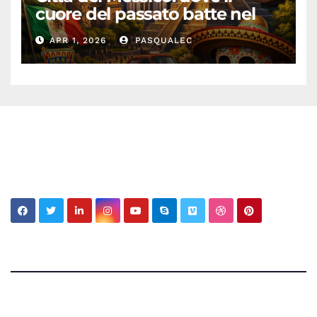
cuore del passato batte nel
presente
APR 1, 2026
PASQUALEC
My MBV Social Network
My Blog Vision