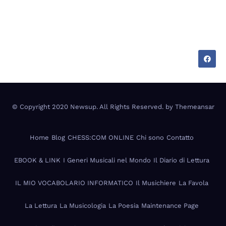
Tecnologia, cultura e vita tra Italia e Messico —
appunti di chi vive su due mondi.
© Copyright 2020 Newsup. All Rights Reserved. by
Themeansar
Home
Blog
CHESS:COM ONLINE
Chi sono
Contatto
EBOOK & LINK
I Generi Musicali nel Mondo
Il Diario di Lettura
IL MIO VOCABOLARIO INFORMATICO
Il Musichiere
La Favola
La Lettura
La Musicologia
La Poesia
Maintenance Page