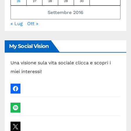
26
27
28
29
30
Settembre 2016
« Lug
Ott »
My Social Vision
Una visione sula vita sociale clicca e scopri i
miei interessi!
facebook
spotify
x