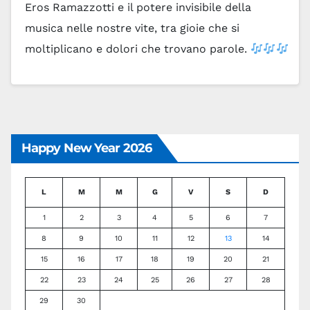
Eros Ramazzotti e il potere invisibile della
musica nelle nostre vite, tra gioie che si
moltiplicano e dolori che trovano parole.
…
Leggi tutto
Happy New Year 2026
L
M
M
G
V
S
D
1
2
3
4
5
6
7
8
9
10
11
12
13
14
15
16
17
18
19
20
21
22
23
24
25
26
27
28
29
30