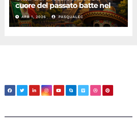
cuore del passato batte nel
presente
APR 1, 2026
PASQUALEC
My MBV Social Network
My Blog Vision