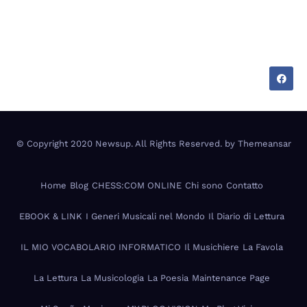
Tecnologia, cultura e vita tra Italia e Messico —
appunti di chi vive su due mondi.
© Copyright 2020 Newsup. All Rights Reserved. by
Themeansar
Home
Blog
CHESS:COM ONLINE
Chi sono
Contatto
EBOOK & LINK
I Generi Musicali nel Mondo
Il Diario di Lettura
IL MIO VOCABOLARIO INFORMATICO
Il Musichiere
La Favola
La Lettura
La Musicologia
La Poesia
Maintenance Page