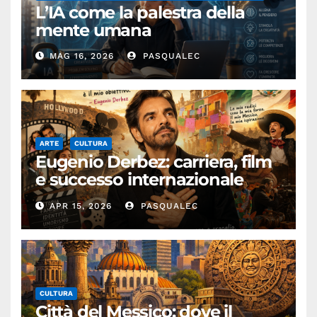
L’IA come la palestra della
mente umana
MAG 16, 2026
PASQUALEC
ARTE
CULTURA
Eugenio Derbez: carriera, film
e successo internazionale
dell’attore messicano
APR 15, 2026
PASQUALEC
CULTURA
Città del Messico: dove il