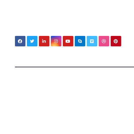
My MBV Social Network
My Blo
Vision
Tecnologia, cultura e vita tra Italia e Messico — ap
mondi.