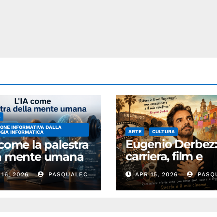
A
ONE INFORMATIVA DALLA
ARTE
CULTURA
GIA INFORMATICA
Eugenio Derbez
 come la palestra
carriera, film e
la mente umana
successo
16, 2026
PASQUALEC
APR 15, 2026
PASQ
internazionale
dell’attore
messicano