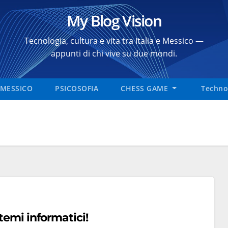
My Blog Vision
Tecnologia, cultura e vita tra Italia e Messico —
appunti di chi vive su due mondi.
MESSICO
PSICOSOFIA
CHESS GAME
Technol
temi informatici!