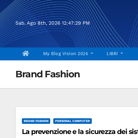
Salta
al
contenuto
Sab. Ago 8th, 2026
12:47:30 PM
My Blog Vision 2026
LIBRI
Brand Fashion
BRAND FASHION
PERSONAL COMPUTER
La prevenzione e la sicurezza dei sis