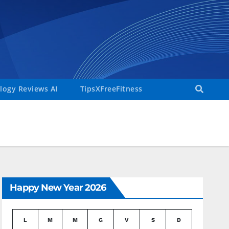
ogy Reviews AI
TipsXFreeFitness
Happy New Year 2026
L
M
M
G
V
S
D