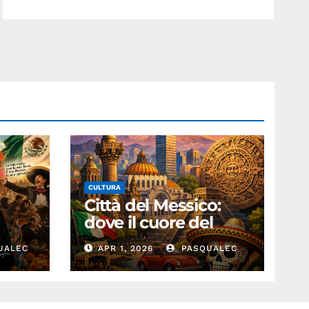
CULTURA
:
Città del Messico:
dove il cuore del
passato batte nel
UALEC
APR 1, 2026
PASQUALEC
presente