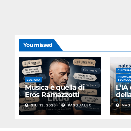
You missed
CULTUR
PROMOZI
CULTURA
TECNOLO
Musica è quella di
L’IA
Eros Ramazzotti
del
GIU 13, 2026
PASQUALEC
MAG 