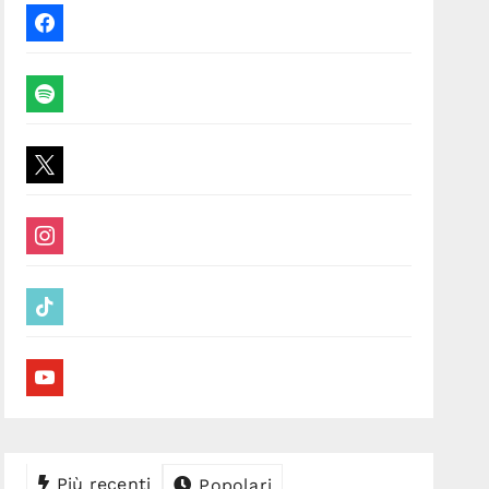
facebook
spotify
x
instagram
tiktok
youtube
Più recenti
Popolari