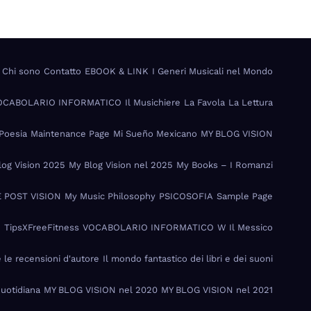
Chi sono
Contatto
EBOOK & LINK
I Generi Musicali nel Mondo
VOCABOLARIO INFORMATICO
Il Musichiere
La Favola
La Lettura
Poesia
Maintenance Page
Mi Sueño Mexicano
MY BLOG VISION
log Vision 2025
My Blog Vision nel 2025
My Books – I Romanzi
 POST VISION
My Music Philosophy
PSICOSOFIA
Sample Page
I
TipsXFreeFitness
VOCABOLARIO INFORMATICO
W Il Messico
e le recensioni d'autore
Il mondo fantastico dei libri e dei suoni
Quotidiana
MY BLOG VISION nel 2020
MY BLOG VISION nel 2021