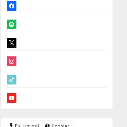
facebook
spotify
x
instagram
tiktok
youtube
Più recenti
Popolari