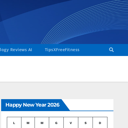
ogy Reviews AI
TipsXFreeFitness
Happy New Year 2026
L
M
M
G
V
S
D