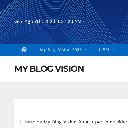
Salta
al
contenuto
Ven. Ago 7th, 2026
4:34:27 AM
My Blog Vision 2026
LIBRI
MY BLOG VISION
Il termine My Blog Vision è nato per condividere