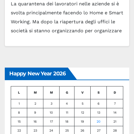
La quarantena dei lavoratori nelle aziende si è
svolta principalmente facendo lo Home e Smart
Working. Ma dopo la riapertura degli uffici le
società si stanno organizzando per organizzare
Office…
Leggi tutto
Happy New Year 2026
L
M
M
G
V
S
D
1
2
3
4
5
6
7
8
9
10
11
12
13
14
15
16
17
18
19
20
21
22
23
24
25
26
27
28