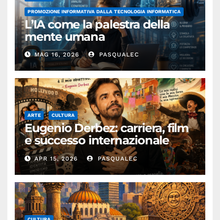
PROMOZIONE INFORMATIVA DALLA TECNOLOGIA INFORMATICA
L’IA come la palestra della
mente umana
MAG 16, 2026
PASQUALEC
ARTE
CULTURA
Eugenio Derbez: carriera, film
e successo internazionale
dell’attore messicano
APR 15, 2026
PASQUALEC
CULTURA