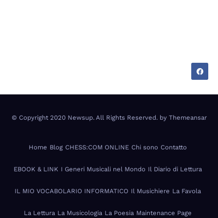
My Blog Vision
Tecnologia, cultura e vita tra Italia e Messico —
appunti di chi vive su due mondi.
© Copyright 2020 Newsup. All Rights Reserved. by
Themeansar
Home
Blog
CHESS:COM ONLINE
Chi sono
Contatto
EBOOK & LINK
I Generi Musicali nel Mondo
Il Diario di Lettura
IL MIO VOCABOLARIO INFORMATICO
Il Musichiere
La Favola
La Lettura
La Musicologia
La Poesia
Maintenance Page