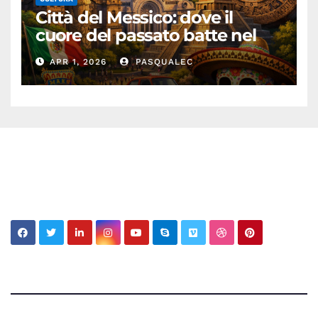
Città del Messico: dove il
cuore del passato batte nel
presente
APR 1, 2026
PASQUALEC
My MBV Social Network