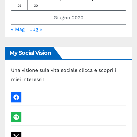
29
30
Giugno 2020
« Mag
Lug »
My Social Vision
Una visione sula vita sociale clicca e scopri i
miei interessi!
facebook
spotify
x