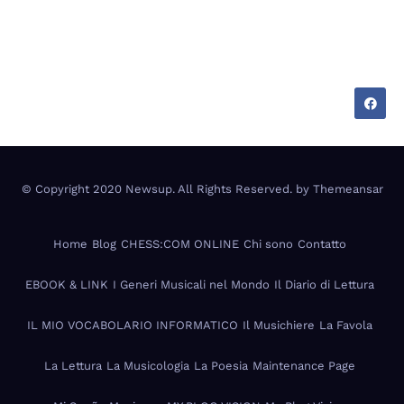
Tecnologia, cultura e vita tra Italia e Messico —
appunti di chi vive su due mondi.
© Copyright 2020 Newsup. All Rights Reserved. by
Themeansar
Home
Blog
CHESS:COM ONLINE
Chi sono
Contatto
EBOOK & LINK
I Generi Musicali nel Mondo
Il Diario di Lettura
IL MIO VOCABOLARIO INFORMATICO
Il Musichiere
La Favola
La Lettura
La Musicologia
La Poesia
Maintenance Page