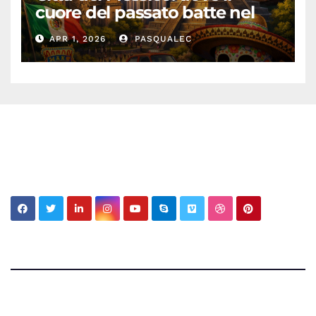
cuore del passato batte nel
presente
APR 1, 2026
PASQUALEC
My MBV Social Network
My Blog Vision