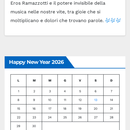
Eros Ramazzotti e il potere invisibile della
musica nelle nostre vite, tra gioie che si
moltiplicano e dolori che trovano parole.
…
Leggi tutto
Happy New Year 2026
L
M
M
G
V
S
D
1
2
3
4
5
6
7
8
9
10
11
12
13
14
15
16
17
18
19
20
21
22
23
24
25
26
27
28
29
30