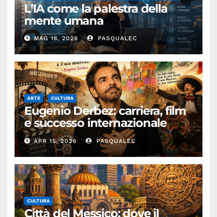
L’IA come la palestra della
mente umana
MAG 16, 2026
PASQUALEC
ARTE
CULTURA
Eugenio Derbez: carriera, film
e successo internazionale
dell’attore messicano
APR 15, 2026
PASQUALEC
CULTURA
Città del Messico: dove il