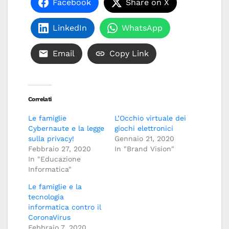
Facebook
Share on X
LinkedIn
WhatsApp
Email
Copy Link
Correlati
Le famiglie
L’Occhio virtuale dei
Cybernaute e la legge
giochi elettronici
sulla privacy!
Gennaio 21, 2020
Febbraio 27, 2020
In "Brand Vision"
In "Educazione
Informatica"
Le famiglie e la
tecnologia
informatica contro il
CoronaVirus
Febbraio 7, 2020