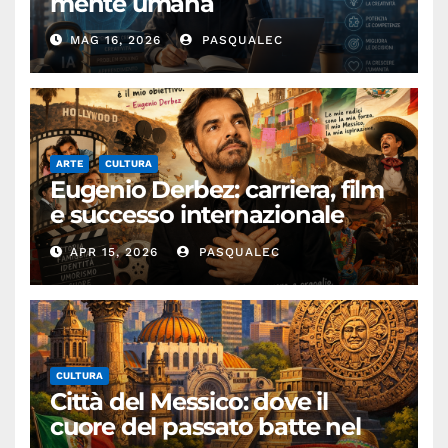
mente umana
MAG 16, 2026
PASQUALEC
ARTE
CULTURA
Eugenio Derbez: carriera, film
e successo internazionale
dell’attore messicano
APR 15, 2026
PASQUALEC
CULTURA
Città del Messico: dove il
cuore del passato batte nel