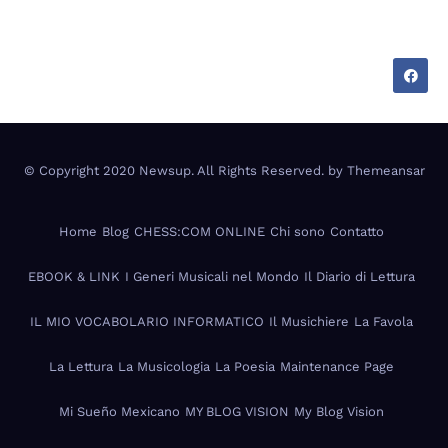
appunti di chi vive su due mondi.
© Copyright 2020 Newsup. All Rights Reserved. by
Themeansar
Home
Blog
CHESS:COM ONLINE
Chi sono
Contatto
EBOOK & LINK
I Generi Musicali nel Mondo
Il Diario di Lettura
IL MIO VOCABOLARIO INFORMATICO
Il Musichiere
La Favola
La Lettura
La Musicologia
La Poesia
Maintenance Page
Mi Sueño Mexicano
MY BLOG VISION
My Blog Vision