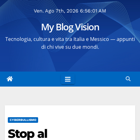
Salta
Ven. Ago 7th, 2026
6:56:02 AM
al
contenuto
My Blog Vision
Tecnologia, cultura e vita tra Italia e Messico — appunti
di chi vive su due mondi.
CYBERBULLISMO
Stop al