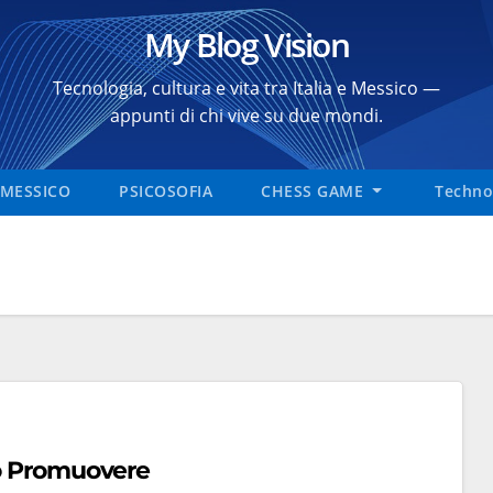
My Blog Vision
Tecnologia, cultura e vita tra Italia e Messico —
appunti di chi vive su due mondi.
MESSICO
PSICOSOFIA
CHESS GAME
Technol
 o Promuovere