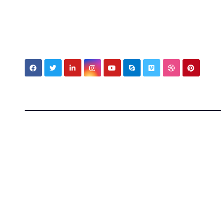
My MBV Social Network
My Blo
Vision
Tecnologia, cultura e vita tra Italia e Messico — ap
mondi.