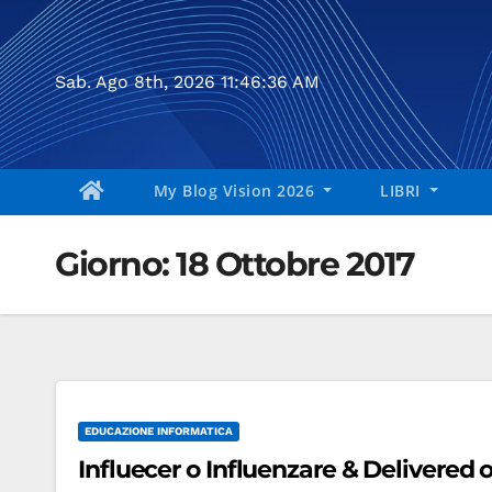
Salta
al
contenuto
Sab. Ago 8th, 2026
11:46:37 AM
My Blog Vision 2026
LIBRI
Giorno:
18 Ottobre 2017
EDUCAZIONE INFORMATICA
Influecer o Influenzare & Delivered