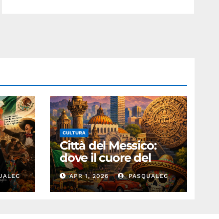
CULTURA
:
Città del Messico:
dove il cuore del
passato batte nel
UALEC
APR 1, 2026
PASQUALEC
presente