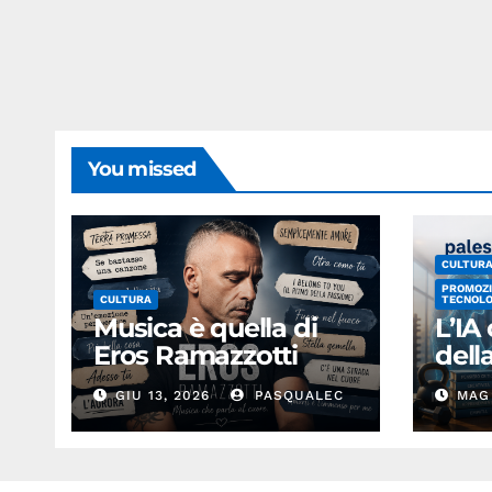
You missed
CULTUR
PROMOZI
CULTURA
TECNOLO
Musica è quella di
L’IA
Eros Ramazzotti
del
GIU 13, 2026
PASQUALEC
MAG 