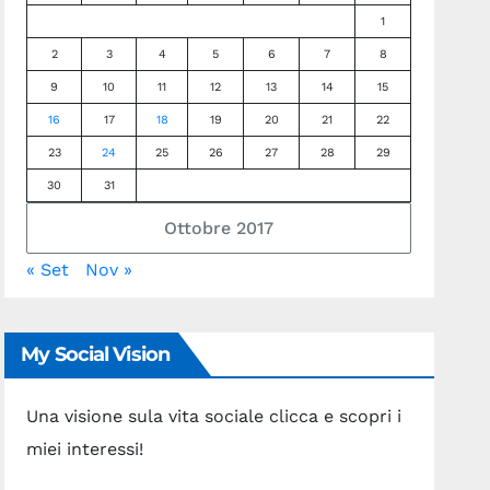
1
2
3
4
5
6
7
8
9
10
11
12
13
14
15
16
17
18
19
20
21
22
23
24
25
26
27
28
29
30
31
Ottobre 2017
« Set
Nov »
My Social Vision
Una visione sula vita sociale clicca e scopri i
miei interessi!