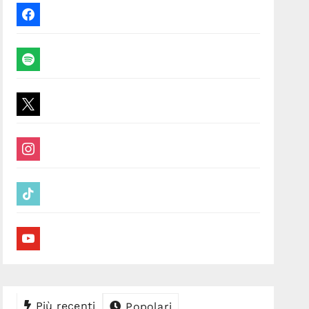
facebook
spotify
x
instagram
tiktok
youtube
Più recenti
Popolari