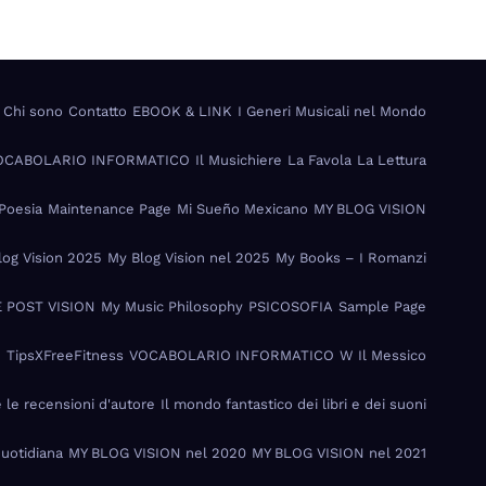
Chi sono
Contatto
EBOOK & LINK
I Generi Musicali nel Mondo
VOCABOLARIO INFORMATICO
Il Musichiere
La Favola
La Lettura
Poesia
Maintenance Page
Mi Sueño Mexicano
MY BLOG VISION
log Vision 2025
My Blog Vision nel 2025
My Books – I Romanzi
 POST VISION
My Music Philosophy
PSICOSOFIA
Sample Page
I
TipsXFreeFitness
VOCABOLARIO INFORMATICO
W Il Messico
e le recensioni d'autore
Il mondo fantastico dei libri e dei suoni
Quotidiana
MY BLOG VISION nel 2020
MY BLOG VISION nel 2021