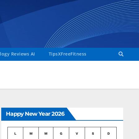
ogy Reviews AI
TipsXFreeFitness
Happy New Year 2026
L
M
M
G
V
S
D