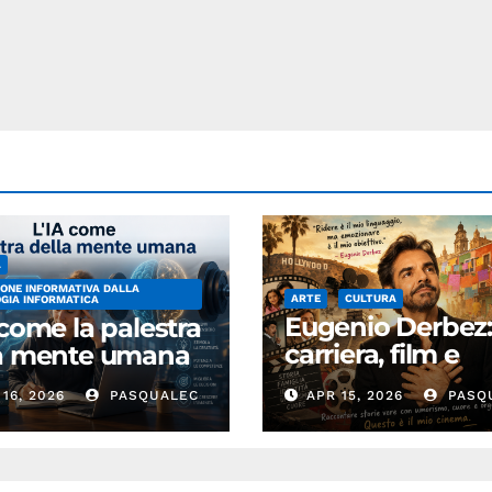
A
ONE INFORMATIVA DALLA
ARTE
CULTURA
GIA INFORMATICA
Eugenio Derbez
 come la palestra
carriera, film e
la mente umana
successo
16, 2026
PASQUALEC
APR 15, 2026
PASQ
internazionale
dell’attore
messicano