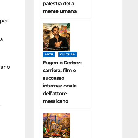
palestra della
mente umana
 per
la
ARTE
CULTURA
Eugenio Derbez:
lano
carriera, film e
successo
internazionale
dell’attore
messicano
a