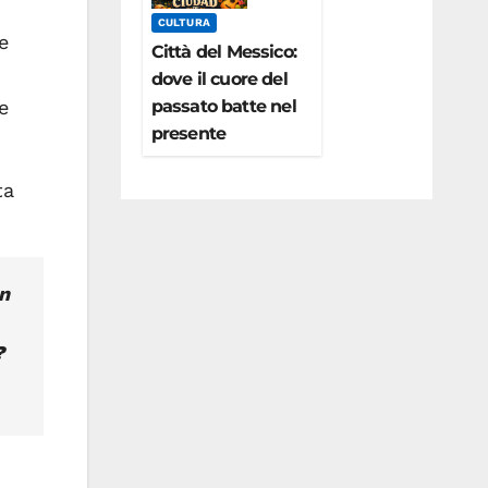
CULTURA
e
Città del Messico:
dove il cuore del
passato batte nel
e
presente
ta
n
?