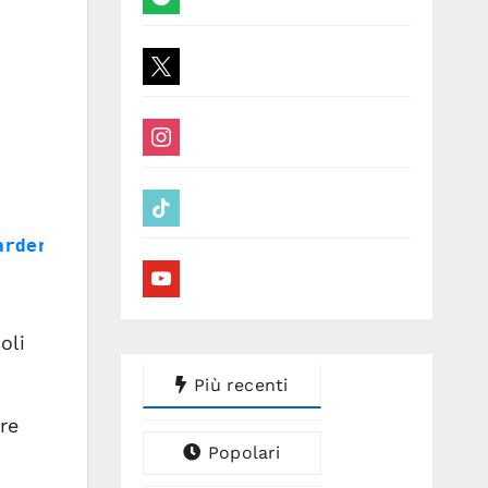
x
instagram
tiktok
arder-recensione/
youtube
oli
Più recenti
re
Popolari