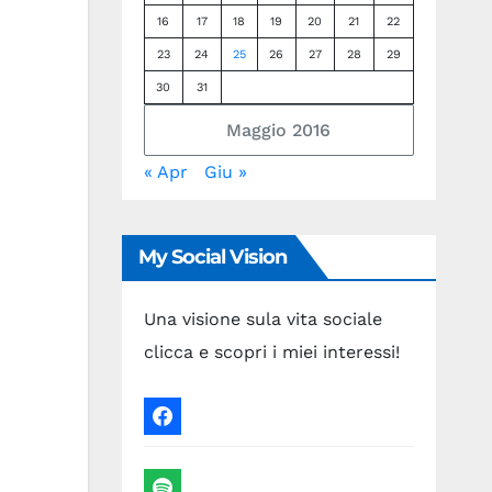
16
17
18
19
20
21
22
23
24
25
26
27
28
29
30
31
Maggio 2016
« Apr
Giu »
My Social Vision
Una visione sula vita sociale
clicca e scopri i miei interessi!
facebook
spotify