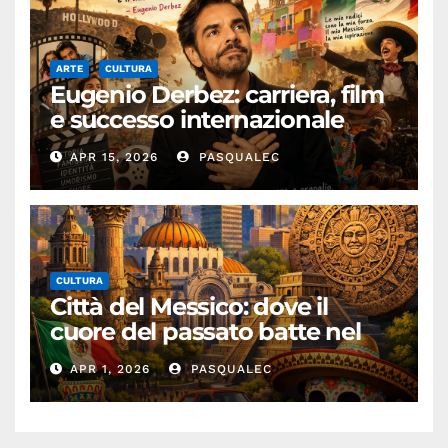
ARTE
CULTURA
Eugenio Derbez: carriera, film
e successo internazionale
dell’attore messicano
APR 15, 2026
PASQUALEC
CULTURA
Città del Messico: dove il
cuore del passato batte nel
presente
APR 1, 2026
PASQUALEC