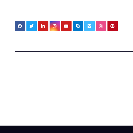
My MBV Social Network
My Blog
Vision
Tecnologia, cultura e vita tra Italia e Messico — appunti 