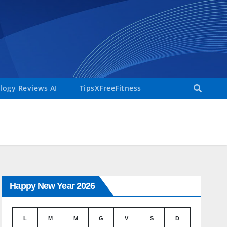
ogy Reviews AI
TipsXFreeFitness
Happy New Year 2026
L
M
M
G
V
S
D