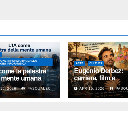
ONE INFORMATIVA DALLA
ARTE
CULTURA
GIA INFORMATICA
Eugenio Derbez:
come la palestra
carriera, film e
a mente umana
successo
16, 2026
PASQUALEC
APR 15, 2026
PASQ
internazionale
dell’attore messic