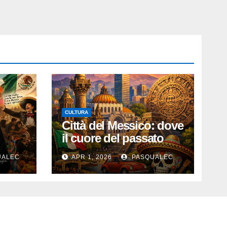
CULTURA
Città del Messico: dove
il cuore del passato
batte nel presente
UALEC
APR 1, 2026
PASQUALEC
ano