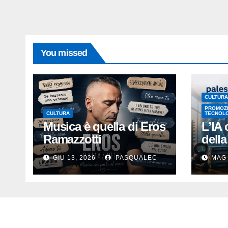
You missed
CULTURA
PROMOZI
CULTURA
TECNOLO
Musica è quella di Eros
L’IA 
Ramazzotti
dell
GIU 13, 2026
PASQUALEC
MAG 