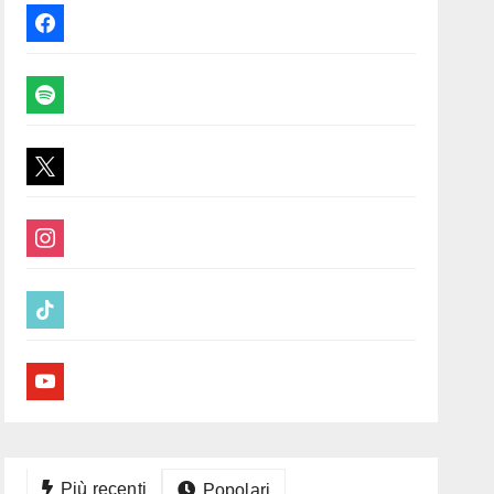
facebook
spotify
x
instagram
tiktok
youtube
Più recenti
Popolari