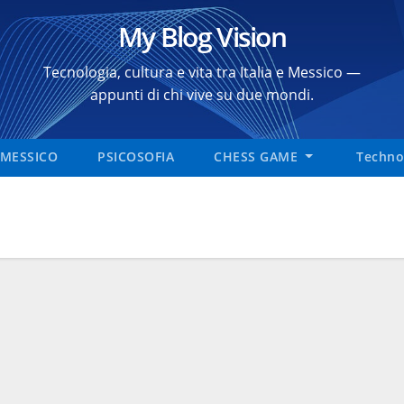
My Blog Vision
Tecnologia, cultura e vita tra Italia e Messico —
appunti di chi vive su due mondi.
MESSICO
PSICOSOFIA
CHESS GAME
Technol