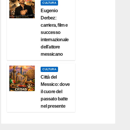
CULTURA
Eugenio
Derbez:
carriera, film e
successo
internazionale
dell’attore
messicano
CULTURA
Città del
Messico: dove
il cuore del
passato batte
nel presente