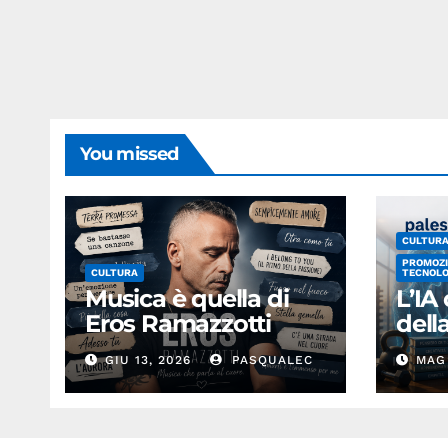
You missed
CULTUR
PROMOZI
CULTURA
TECNOLO
Musica è quella di
L’IA
Eros Ramazzotti
del
GIU 13, 2026
PASQUALEC
MAG 