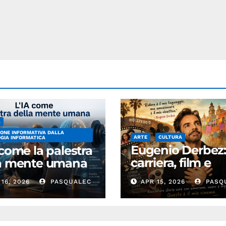
A
ONE INFORMATIVA DALLA
ARTE
CULTURA
GIA INFORMATICA
Eugenio Derbez
 come la palestra
carriera, film e
la mente umana
successo
16, 2026
PASQUALEC
APR 15, 2026
PASQ
internazionale
dell’attore
messicano