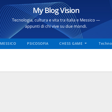
My Blog Vision
Tecnologia, cultura e vita tra Italia e Messico —
appunti di chi vive su due mondi.
MESSICO
PSICOSOFIA
CHESS GAME
Technol