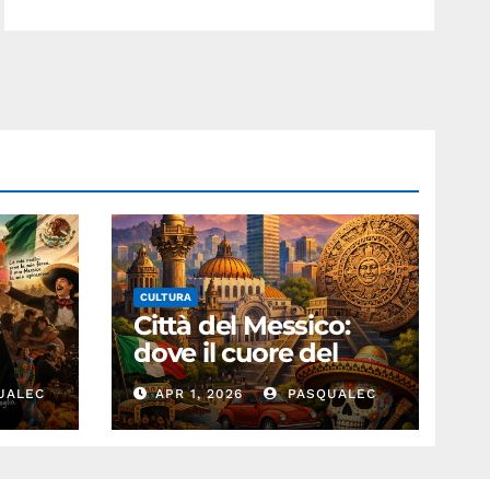
CULTURA
:
Città del Messico:
dove il cuore del
passato batte nel
UALEC
APR 1, 2026
PASQUALEC
presente