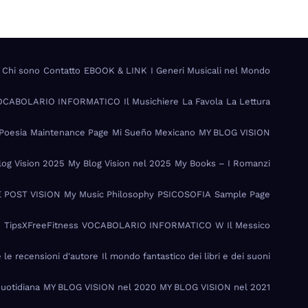
Chi sono
Contatto
EBOOK & LINK
I Generi Musicali nel Mondo
VOCABOLARIO INFORMATICO
Il Musichiere
La Favola
La Lettura
Poesia
Maintenance Page
Mi Sueño Mexicano
MY BLOG VISION
log Vision 2025
My Blog Vision nel 2025
My Books – I Romanzi
 POST VISION
My Music Philosophy
PSICOSOFIA
Sample Page
I
TipsXFreeFitness
VOCABOLARIO INFORMATICO
W Il Messico
e le recensioni d'autore
Il mondo fantastico dei libri e dei suoni
Quotidiana
MY BLOG VISION nel 2020
MY BLOG VISION nel 2021