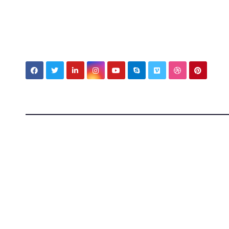
My MBV Social Network
My Blo
Vision
Tecnologia, cultura e vita tra Italia e Messico — ap
mondi.