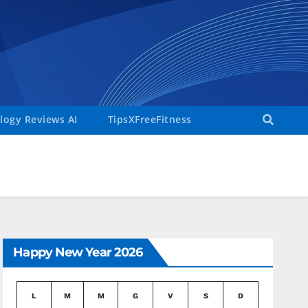
ogy Reviews AI
TipsXFreeFitness
Happy New Year 2026
L
M
M
G
V
S
D