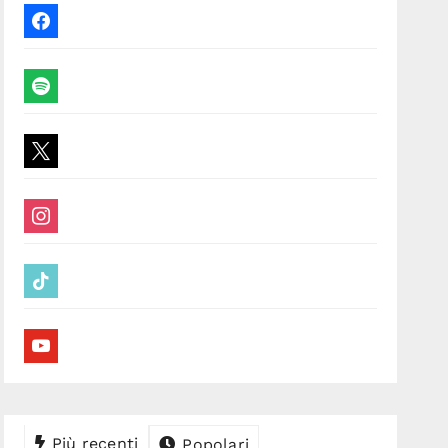
facebook
spotify
x
instagram
tiktok
youtube
Più recenti
Popolari