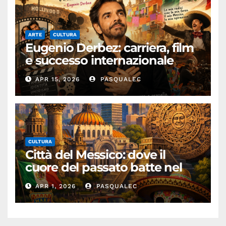
ARTE
CULTURA
Eugenio Derbez: carriera, film
e successo internazionale
dell’attore messicano
APR 15, 2026
PASQUALEC
CULTURA
Città del Messico: dove il
cuore del passato batte nel
presente
APR 1, 2026
PASQUALEC