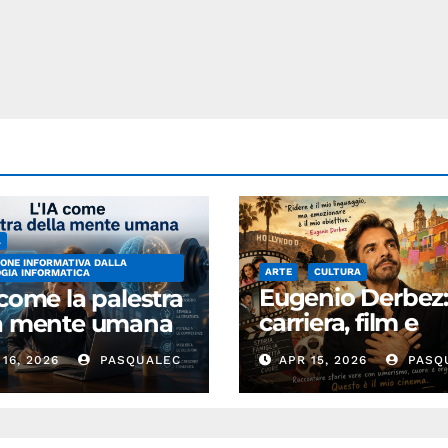
A
ONE INFORMATIVA DALLA
ARTE
CULTURA
GIA INFORMATICA
Eugenio Derbez
 come la palestra
carriera, film e
la mente umana
successo
16, 2026
PASQUALEC
APR 15, 2026
PASQ
internazionale
dell’attore
messicano