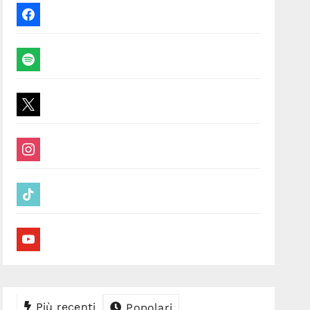
facebook
spotify
x
instagram
tiktok
youtube
Più recenti
Popolari