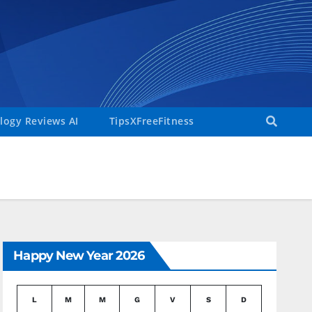
ogy Reviews AI
TipsXFreeFitness
Happy New Year 2026
L
M
M
G
V
S
D