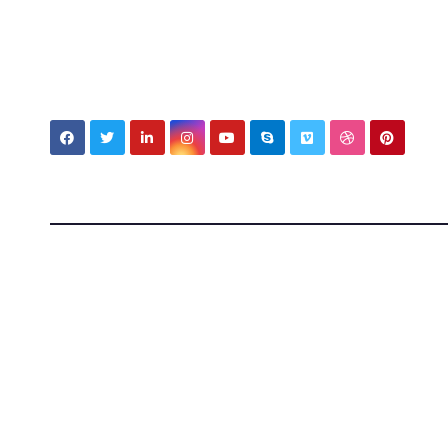
My MBV Social Network
My Blo
Vision
Tecnologia, cultura e vita tra Italia e Messico — ap
mondi.