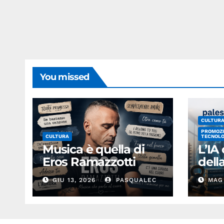
You missed
CULTUR
PROMOZI
CULTURA
TECNOLO
Musica è quella di
L’IA
Eros Ramazzotti
del
GIU 13, 2026
PASQUALEC
MAG 