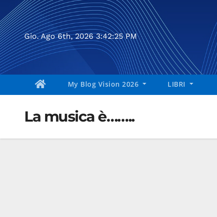
Salta
al
contenuto
Gio. Ago 6th, 2026
3:42:26 PM
My Blog Vision 2026
LIBRI
La musica è……..