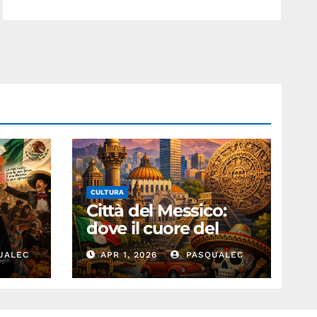
CULTURA
:
Città del Messico:
dove il cuore del
passato batte nel
UALEC
APR 1, 2026
PASQUALEC
presente