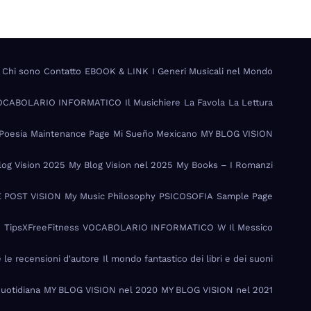
Chi sono
Contatto
EBOOK & LINK
I Generi Musicali nel Mondo
VOCABOLARIO INFORMATICO
Il Musichiere
La Favola
La Lettura
Poesia
Maintenance Page
Mi Sueño Mexicano
MY BLOG VISION
log Vision 2025
My Blog Vision nel 2025
My Books – I Romanzi
 POST VISION
My Music Philosophy
PSICOSOFIA
Sample Page
I
TipsXFreeFitness
VOCABOLARIO INFORMATICO
W Il Messico
e le recensioni d'autore
Il mondo fantastico dei libri e dei suoni
Quotidiana
MY BLOG VISION nel 2020
MY BLOG VISION nel 2021