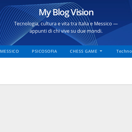
My Blog Vision
Tecnologia, cultura e vita tra Italia e Messico —
appunti di chi vive su due mondi.
MESSICO
PSICOSOFIA
CHESS GAME
Technol