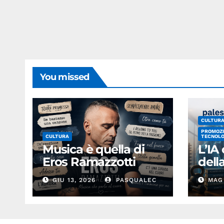
You missed
CULTUR
PROMOZI
CULTURA
TECNOLO
Musica è quella di
L’IA
Eros Ramazzotti
del
GIU 13, 2026
PASQUALEC
MAG 