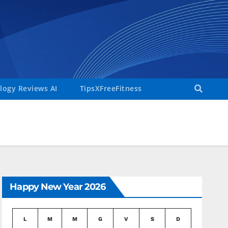
ogy Reviews AI
TipsXFreeFitness
Happy New Year 2026
L
M
M
G
V
S
D