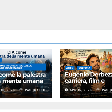
A
ONE INFORMATIVA DALLA
ARTE
CULTURA
GIA INFORMATICA
Eugenio Derbez
 come la palestra
carriera, film e
la mente umana
successo
16, 2026
PASQUALEC
APR 15, 2026
PASQ
internazionale
dell’attore
messicano