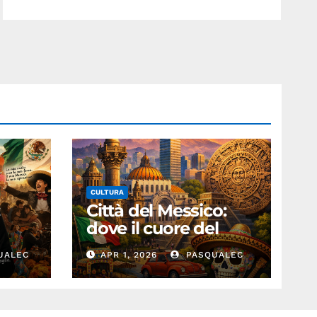
CULTURA
:
Città del Messico:
dove il cuore del
passato batte nel
UALEC
APR 1, 2026
PASQUALEC
presente