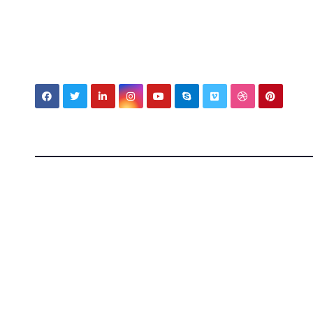
My MBV Social Network
My Blo
Vision
Tecnologia, cultura e vita tra Italia e Messico — ap
mondi.