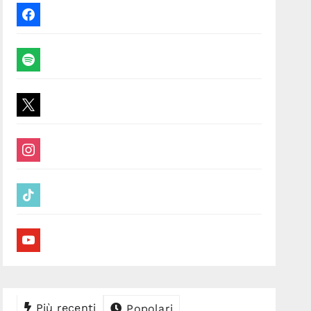
facebook
spotify
x
instagram
tiktok
youtube
Più recenti
Popolari