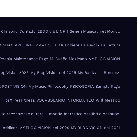
Chi sono
Contatto
EBOOK & LINK
I Generi Musicali nel Mondo
VOCABOLARIO INFORMATICO
Il Musichiere
La Favola
La Lettura
Poesia
Maintenance Page
Mi Sueño Mexicano
MY BLOG VISION
log Vision 2025
My Blog Vision nel 2025
My Books – I Romanzi
 POST VISION
My Music Philosophy
PSICOSOFIA
Sample Page
I
TipsXFreeFitness
VOCABOLARIO INFORMATICO
W Il Messico
e le recensioni d'autore
Il mondo fantastico dei libri e dei suoni
Quotidiana
MY BLOG VISION nel 2020
MY BLOG VISION nel 2021