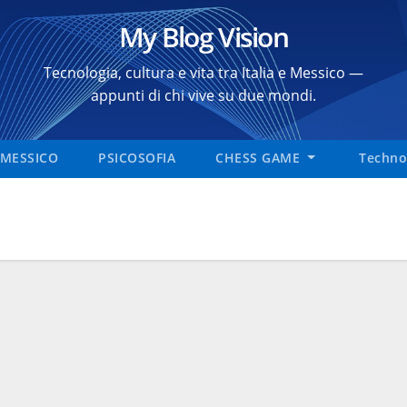
My Blog Vision
Tecnologia, cultura e vita tra Italia e Messico —
appunti di chi vive su due mondi.
MESSICO
PSICOSOFIA
CHESS GAME
Technol