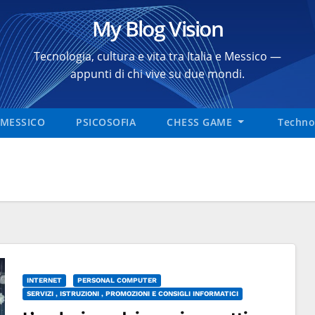
My Blog Vision
Tecnologia, cultura e vita tra Italia e Messico —
appunti di chi vive su due mondi.
MESSICO
PSICOSOFIA
CHESS GAME
Technol
INTERNET
PERSONAL COMPUTER
SERVIZI , ISTRUZIONI , PROMOZIONI E CONSIGLI INFORMATICI