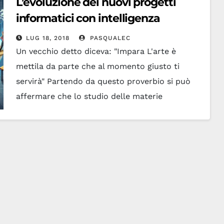
L’evoluzione dei nuovi progetti
informatici con intelligenza
artificiale
LUG 18, 2018
PASQUALEC
Un vecchio detto diceva: "Impara L'arte è
mettila da parte che al momento giusto ti
servirà" Partendo da questo proverbio si può
affermare che lo studio delle materie
scientifiche crea…
Leggi tutto