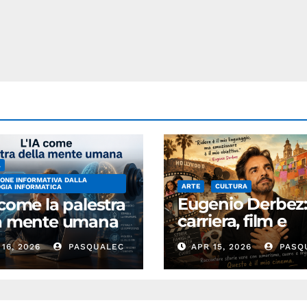
A
ONE INFORMATIVA DALLA
ARTE
CULTURA
GIA INFORMATICA
Eugenio Derbez
 come la palestra
carriera, film e
la mente umana
successo
16, 2026
PASQUALEC
APR 15, 2026
PASQ
internazionale
dell’attore
messicano