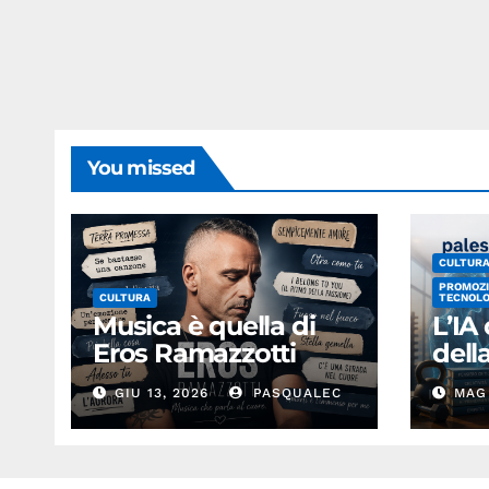
You missed
CULTUR
PROMOZI
CULTURA
TECNOLO
Musica è quella di
L’IA
Eros Ramazzotti
del
GIU 13, 2026
PASQUALEC
MAG 