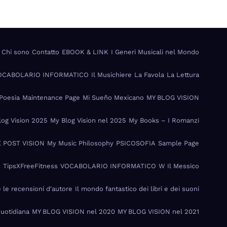
Chi sono
Contatto
EBOOK & LINK
I Generi Musicali nel Mondo
VOCABOLARIO INFORMATICO
Il Musichiere
La Favola
La Lettura
Poesia
Maintenance Page
Mi Sueño Mexicano
MY BLOG VISION
log Vision 2025
My Blog Vision nel 2025
My Books – I Romanzi
 POST VISION
My Music Philosophy
PSICOSOFIA
Sample Page
I
TipsXFreeFitness
VOCABOLARIO INFORMATICO
W Il Messico
e le recensioni d'autore
Il mondo fantastico dei libri e dei suoni
Quotidiana
MY BLOG VISION nel 2020
MY BLOG VISION nel 2021