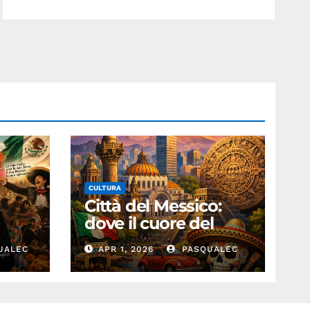
CULTURA
:
Città del Messico:
dove il cuore del
passato batte nel
UALEC
APR 1, 2026
PASQUALEC
presente