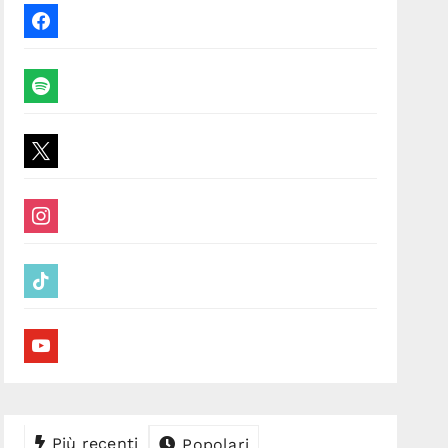
facebook
spotify
x
instagram
tiktok
youtube
Più recenti
Popolari