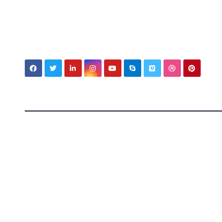
My MBV Social Network
My Blo
Vision
Tecnologia, cultura e vita tra Italia e Messico — ap
mondi.