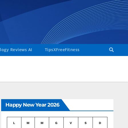
ogy Reviews AI
TipsXFreeFitness
Happy New Year 2026
L
M
M
G
V
S
D